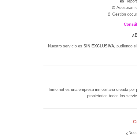
📸 Reporta
⚖️ Asesoramien
📄 Gestión docum
Consúl
¿E
Nuestro servicio es
SIN EXCLUSIVA
, pudiendo e
Inmo.net es una empresa inmobiliaria creada por p
propietarios todos los servic
C
¿Nece