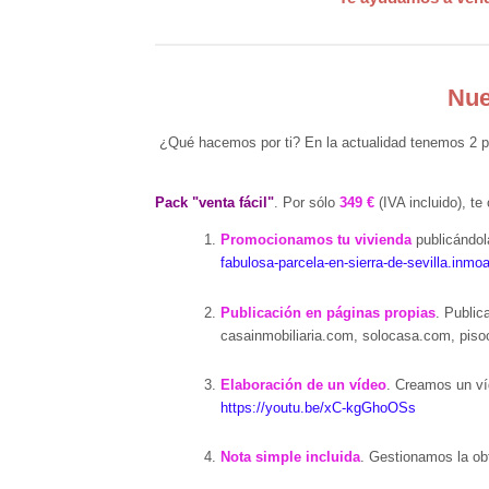
Nue
¿Qué hacemos por ti? En la actualidad tenemos 2 pac
Pack "venta fácil"
. Por sólo
349 €
(IVA incluido), te
Promocionamos tu vivienda
publicándol
fabulosa-parcela-en-sierra-de-sevilla.inm
Publicación en páginas propias
. Publi
casainmobiliaria.com, solocasa.com, pis
Elaboración de un vídeo
. Creamos un víd
https://youtu.be/xC-kgGhoOSs
Nota simple incluida
. Gestionamos la obt